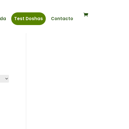
nda
Test Doshas
Contacto