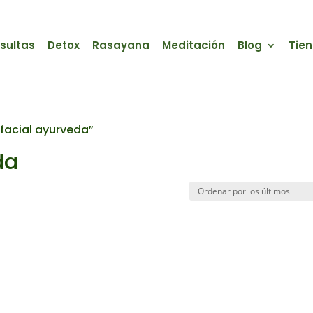
sultas
Detox
Rasayana
Meditación
Blog
Tie
facial ayurveda”
da