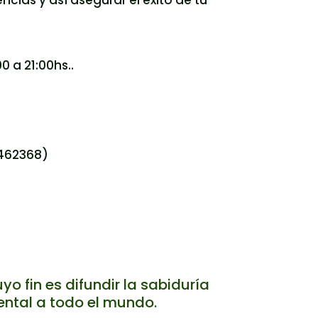
cias y así asegurar el éxito de tu
0 a 21:00hs..
4462368)
o fin es difundir la sabiduría
ental a todo el mundo.