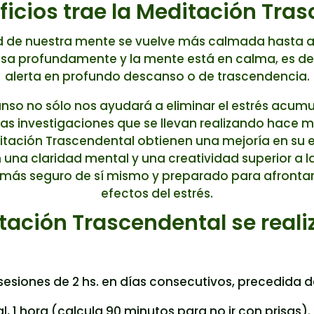
icios trae la Meditación Tra
 de nuestra mente se vuelve más calmada hasta alc
sa profundamente y la mente está en calma, es deci
alerta en profundo descanso o de trascendencia.
nso no sólo nos ayudará a eliminar el estrés acumu
. Las investigaciones que se llevan realizando hac
itación Trascendental obtienen una mejoría en su e
 una claridad mental y una creatividad superior a l
ás seguro de sí mismo y preparado para afrontar cua
efectos del estrés.
tación Trascendental se reali
sesiones de 2 hs. en días consecutivos, precedida d
l, 1 hora (calcula 90 minutos para no ir con prisas)