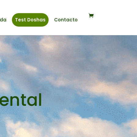
nda
Test Doshas
Contacto
ental