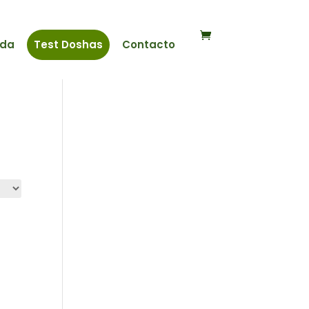
nda
Test Doshas
Contacto