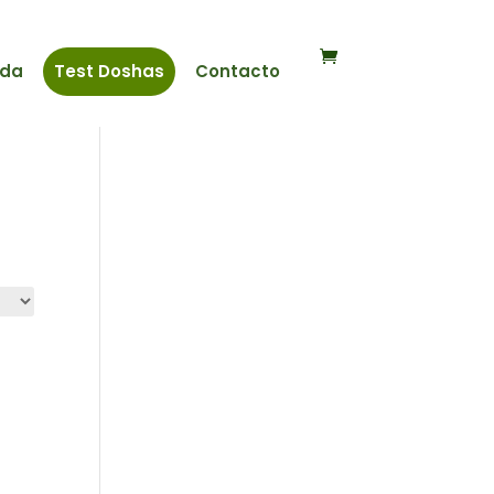
nda
Test Doshas
Contacto