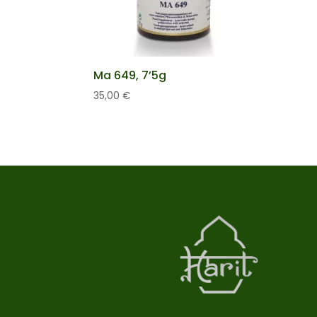
Ma 649, 7’5g
35,00
€