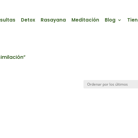
sultas
Detox
Rasayana
Meditación
Blog
Tie
similación”