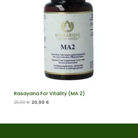
Rasayana For Vitality (MA 2)
25,00
€
El
El
20,00
€
precio
precio
original
actual
era:
es:
25,00 €.
20,00 €.