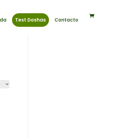
nda
Test Doshas
Contacto