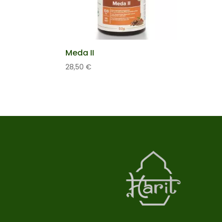
Meda II
28,50
€