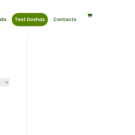
nda
Test Doshas
Contacto