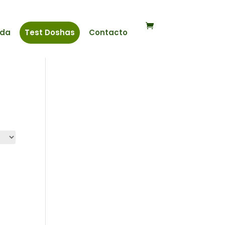
nda
Test Doshas
Contacto