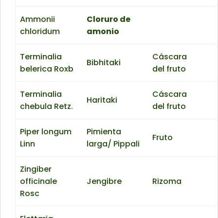
Ammonii
Cloruro de
chloridum
amonio
Terminalia
Cáscara
Bibhitaki
belerica Roxb
del fruto
Terminalia
Cáscara
Haritaki
chebula Retz.
del fruto
Piper longum
Pimienta
Fruto
Linn
larga/ Pippali
Zingiber
officinale
Jengibre
Rizoma
Rosc