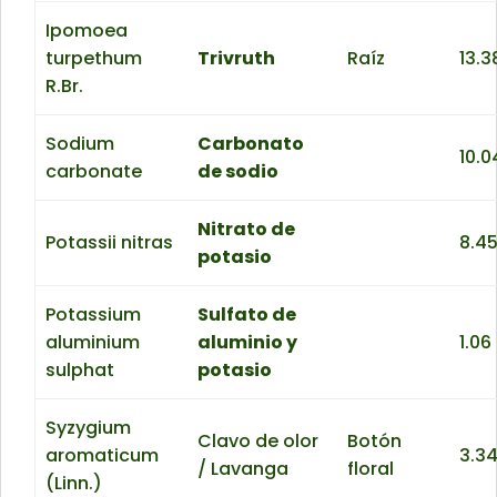
Ipomoea
turpethum
Trivruth
Raíz
13.3
R.Br.
Sodium
Carbonato
10.0
carbonate
de sodio
Nitrato de
Potassii nitras
8.4
potasio
Potassium
Sulfato de
aluminium
aluminio y
1.06
sulphat
potasio
Syzygium
Clavo de olor
Botón
aromaticum
3.3
/ Lavanga
floral
(Linn.)