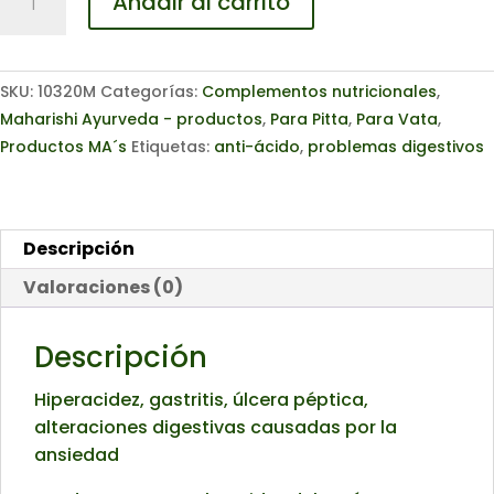
Añadir al carrito
320
(Gastro
Support
SKU:
10320M
Categorías:
Complementos nutricionales
,
Complex)
Maharishi Ayurveda - productos
,
Para Pitta
,
Para Vata
,
,
Productos MA´s
Etiquetas:
anti-ácido
,
problemas digestivos
90g
cantidad
Descripción
Valoraciones (0)
Descripción
Hiperacidez, gastritis, úlcera péptica,
alteraciones digestivas causadas por la
ansiedad