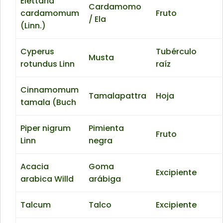
Elettaria
Cardamomo
cardamomum
Fruto
/ Ela
(Linn.)
Cyperus
Tubérculo
Musta
rotundus Linn
raíz
Cinnamomum
Tamalapattra
Hoja
tamala (Buch
Piper nigrum
Pimienta
Fruto
Linn
negra
Acacia
Goma
Excipiente
arabica Willd
arábiga
Talcum
Talco
Excipiente