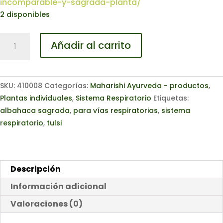
incomparable-y-sagrada-planta/
2 disponibles
TULSI
Añadir al carrito
ecológico,
60
tabletas
SKU:
410008
Categorías:
Maharishi Ayurveda - productos
,
cantidad
Plantas individuales
,
Sistema Respiratorio
Etiquetas:
albahaca sagrada
,
para vías respiratorias
,
sistema
respiratorio
,
tulsi
Descripción
Información adicional
Valoraciones (0)