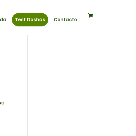
nda
Test Doshas
Contacto
so