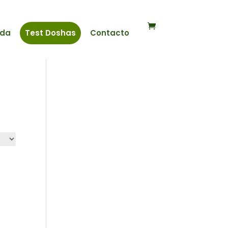
nda
Test Doshas
Contacto