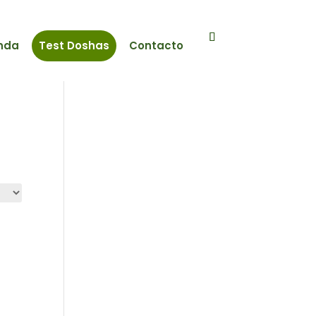
nda
Test Doshas
Contacto