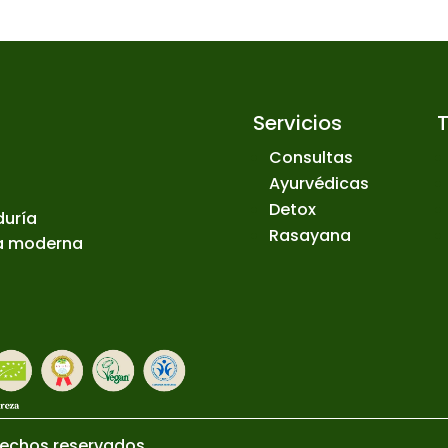
Servicios
Consultas
Ayurvédicas
Detox
duría
Rasayana
ia moderna
rechos reservados.