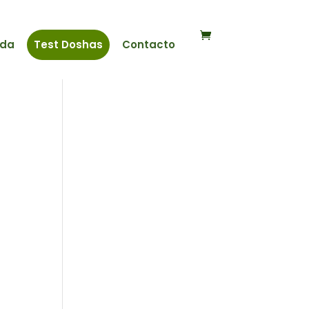
nda
Test Doshas
Contacto