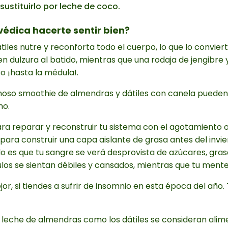
ustituirlo por leche de coco.
édica hacerte sentir bien?
iles nutre y reconforta todo el cuerpo, lo que lo convi
en dulzura al batido, mientras que una rodaja de jengibre
 ¡hasta la médula!.
emoso smoothie de almendras y dátiles con canela pueden
mo.
ra reparar y reconstruir tu sistema con el agotamiento o
para construir una capa aislante de grasa antes del invi
do es que tu sangre se verá desprovista de azúcares, grasas
os se sientan débiles y cansados, mientras que tu mente 
r, si tiendes a sufrir de insomnio en esta época del año
la leche de almendras como los dátiles se consideran al