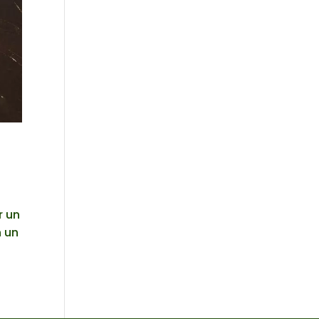
r un
n un