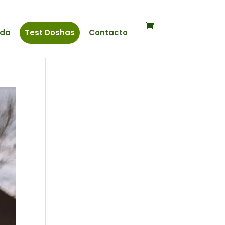
nda
Test Doshas
Contacto