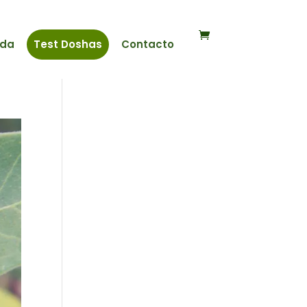
nda
Test Doshas
Contacto