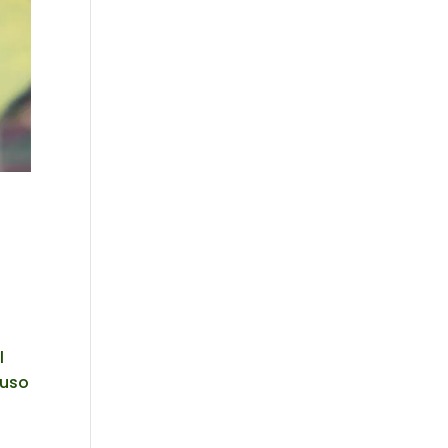
l
luso