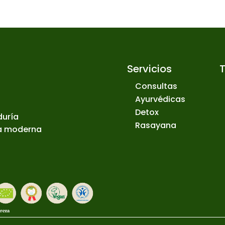
Servicios
Consultas
Ayurvédicas
Detox
duría
Rasayana
ia moderna