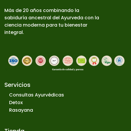
Más de 20 años combinando la
sabiduría ancestral del Ayurveda con la
ciencia moderna para tu bienestar
integral.
Servicios
Consultas Ayurvédicas
Detox
Rasayana
Tienda