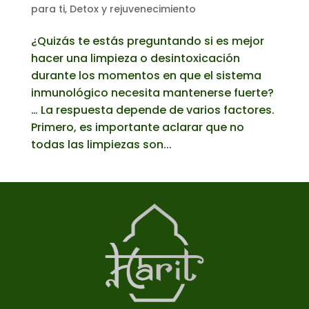
para ti
,
Detox y rejuvenecimiento
¿Quizás te estás preguntando si es mejor
hacer una limpieza o desintoxicación
durante los momentos en que el sistema
inmunológico necesita mantenerse fuerte?
… La respuesta depende de varios factores.
Primero, es importante aclarar que no
todas las limpiezas son...