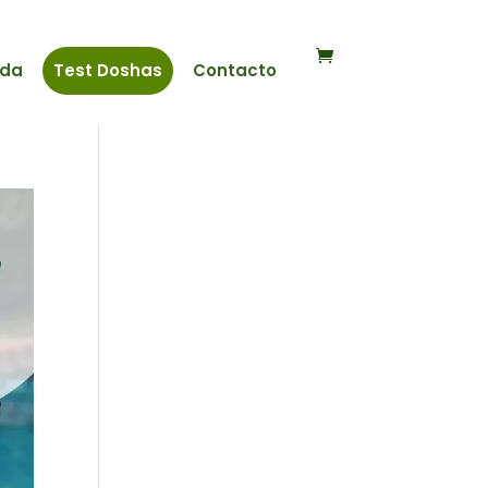
nda
Test Doshas
Contacto