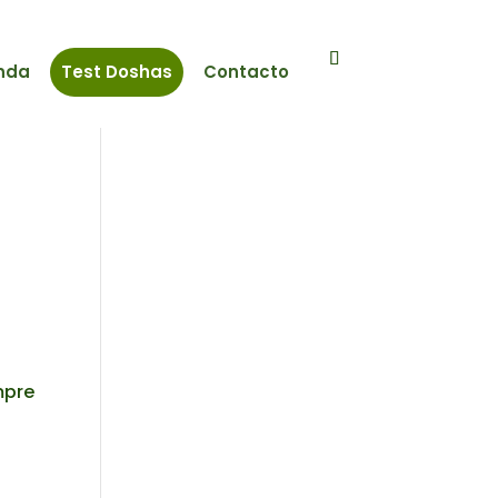
nda
Test Doshas
Contacto
mpre