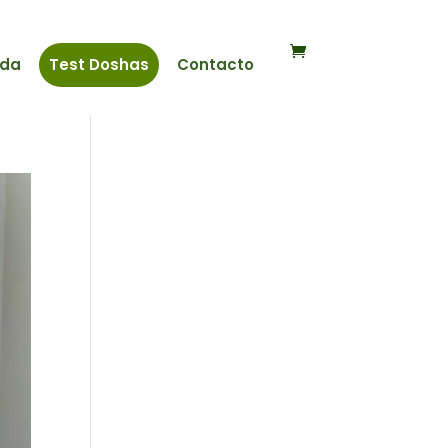
nda
Test Doshas
Contacto