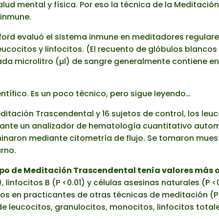
alud mental y física. Por eso la técnica de la Meditac
 inmune.
nford evaluó el sistema inmune en meditadores regulare
cocitos y linfocitos. (El recuento de glóbulos blancos 
a microlitro (µl) de sangre generalmente contiene ent
entífico. Es un poco técnico, pero sigue leyendo…
itación Trascendental y 16 sujetos de control, los leuco
ante un analizador de hematología cuantitativo autom
inaron mediante citometría de flujo. Se tomaron muest
rno.
upo de Meditación Trascendental tenía valores más al
linfocitos B (P <0.01) y células asesinas naturales (P <
os en practicantes de otras técnicas de meditación (P 
l de leucocitos, granulocitos, monocitos, linfocitos tot