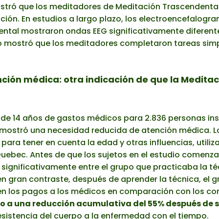
ostró que los meditadores de Meditación Trascendenta
ción. En estudios a largo plazo, los electroencefalogr
ntal mostraron ondas EEG significativamente diferent
o mostró que los meditadores completaron tareas simp
nción médica: otra indicación de que la Medita
 de 14 años de gastos médicos para 2.836 personas insc
mostró una necesidad reducida de atención médica. L
ara tener en cuenta la edad y otras influencias, util
uebec. Antes de que los sujetos en el estudio comenz
 significativamente entre el grupo que practicaba la t
en gran contraste, después de aprender la técnica, el
en los pagos a los médicos en comparación con los con
jo a una reducción acumulativa del 55% después de s
esistencia del cuerpo a la enfermedad con el tiempo.