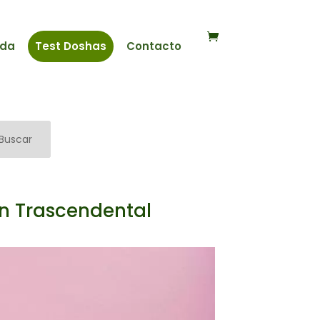
nda
Test Doshas
Contacto
Buscar
ón Trascendental