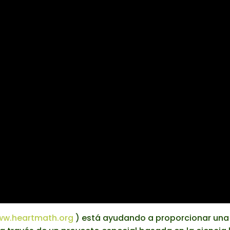
ww.heartmath.org
) está ayudando a proporcionar un