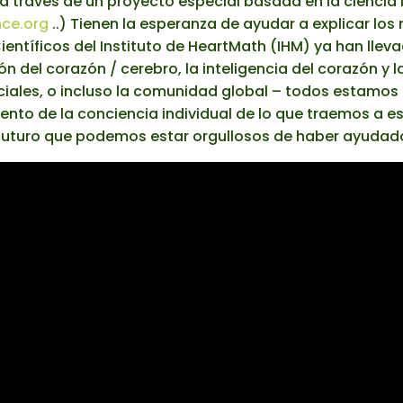
 a través de un proyecto especial basada en la ciencia 
nce.org
..) Tienen la esperanza de ayudar a explicar los
. Científicos del Instituto de HeartMath (IHM) ya han ll
n del corazón / cerebro, la inteligencia del corazón y l
ociales, o incluso la comunidad global – todos estam
nto de la conciencia individual de lo que traemos a es
n futuro que podemos estar orgullosos de haber ayudado