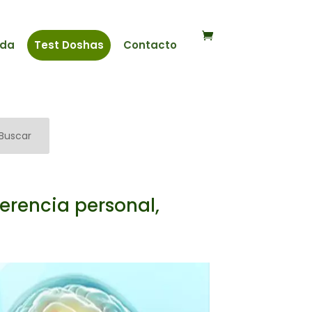
nda
Test Doshas
Contacto
Buscar
herencia personal,