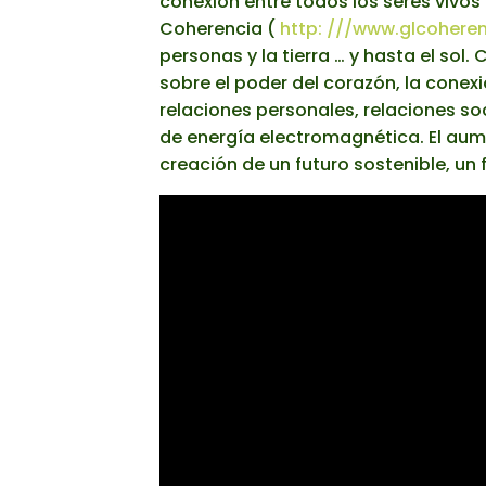
conexión entre todos los seres vivos
Coherencia (
http: ///www.glcohere
personas y la tierra … y hasta el sol
sobre el poder del corazón, la conexió
relaciones personales, relaciones s
de energía electromagnética. El aume
creación de un futuro sostenible, u