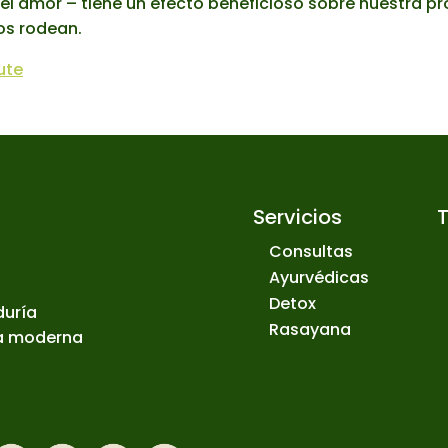
 el amor – tiene un efecto beneficioso sobre nuestra pr
nos rodean.
ute
Servicios
Consultas
Ayurvédicas
Detox
duría
Rasayana
ia moderna