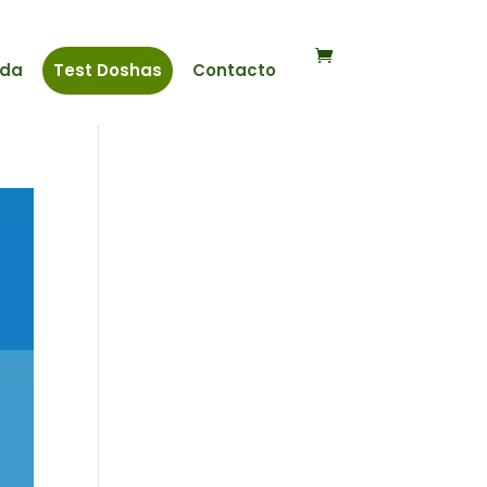
nda
Test Doshas
Contacto